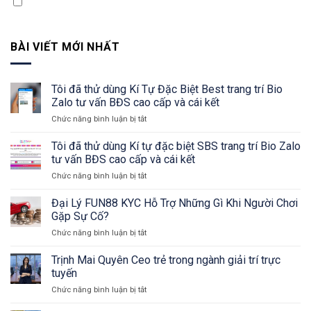
Quý khách vui lòng chọn Xác nhận thông tin
BÀI VIẾT MỚI NHẤT
Tôi đã thử dùng Kí Tự Đặc Biệt Best trang trí Bio
Zalo tư vấn BĐS cao cấp và cái kết
Chức năng bình luận bị tắt
ở
Tôi
đã
Tôi đã thử dùng Kí tự đặc biệt SBS trang trí Bio Zalo
thử
tư vấn BĐS cao cấp và cái kết
dùng
Chức năng bình luận bị tắt
ở
Kí
Tôi
Tự
đã
Đại Lý FUN88 KYC Hỗ Trợ Những Gì Khi Người Chơi
Đặc
thử
Biệt
Gặp Sự Cố?
dùng
Best
Chức năng bình luận bị tắt
ở
Kí
trang
Đại
tự
trí
Lý
Trịnh Mai Quyên Ceo trẻ trong ngành giải trí trực
đặc
Bio
FUN88
biệt
tuyến
Zalo
KYC
SBS
tư
Chức năng bình luận bị tắt
ở
Hỗ
trang
vấn
Trịnh
Trợ
trí
BĐS