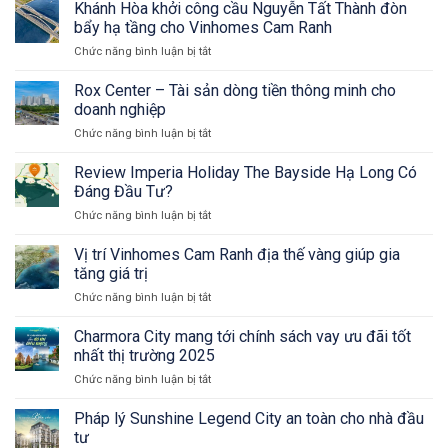
Mai
Khánh Hòa khởi công cầu Nguyễn Tất Thành đòn
Những
Bio
cao
Quyên
Gì
bẩy hạ tầng cho Vinhomes Cam Ranh
Zalo
cấp
Ceo
Khi
tư
và
Chức năng bình luận bị tắt
ở
trẻ
Người
vấn
cái
Khánh
trong
Chơi
BĐS
kết
Hòa
Rox Center – Tài sản dòng tiền thông minh cho
ngành
Gặp
cao
khởi
giải
doanh nghiệp
Sự
cấp
công
trí
Cố?
và
Chức năng bình luận bị tắt
ở
cầu
trực
cái
Rox
Nguyễn
tuyến
kết
Center
Review Imperia Holiday The Bayside Hạ Long Có
Tất
–
Thành
Đáng Đầu Tư?
Tài
đòn
Chức năng bình luận bị tắt
ở
sản
bẩy
Review
dòng
hạ
Imperia
Vị trí Vinhomes Cam Ranh địa thế vàng giúp gia
tiền
tầng
Holiday
thông
tăng giá trị
cho
The
minh
Vinhomes
Chức năng bình luận bị tắt
ở
Bayside
cho
Cam
Vị
Hạ
doanh
Ranh
trí
Charmora City mang tới chính sách vay ưu đãi tốt
Long
nghiệp
Vinhomes
Có
nhất thị trường 2025
Cam
Đáng
Chức năng bình luận bị tắt
ở
Ranh
Đầu
Charmora
địa
Tư?
City
Pháp lý Sunshine Legend City an toàn cho nhà đầu
thế
mang
vàng
tư
tới