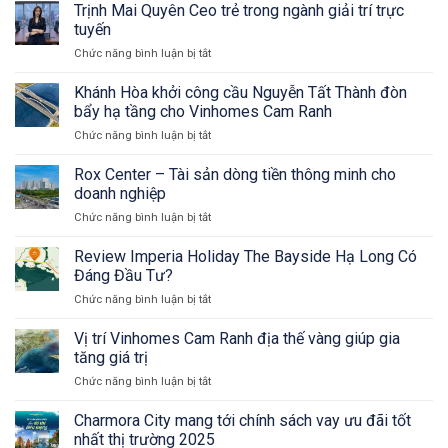
Lý
Trịnh Mai Quyên Ceo trẻ trong ngành giải trí trực
đặc
Bio
FUN88
biệt
tuyến
Zalo
KYC
SBS
tư
Chức năng bình luận bị tắt
ở
Hỗ
trang
vấn
Trịnh
Trợ
trí
BĐS
Mai
Khánh Hòa khởi công cầu Nguyễn Tất Thành đòn
Những
Bio
cao
Quyên
Gì
bẩy hạ tầng cho Vinhomes Cam Ranh
Zalo
cấp
Ceo
Khi
tư
và
Chức năng bình luận bị tắt
ở
trẻ
Người
vấn
cái
Khánh
trong
Chơi
BĐS
kết
Hòa
Rox Center – Tài sản dòng tiền thông minh cho
ngành
Gặp
cao
khởi
giải
doanh nghiệp
Sự
cấp
công
trí
Cố?
và
Chức năng bình luận bị tắt
ở
cầu
trực
cái
Rox
Nguyễn
tuyến
kết
Center
Review Imperia Holiday The Bayside Hạ Long Có
Tất
–
Thành
Đáng Đầu Tư?
Tài
đòn
Chức năng bình luận bị tắt
ở
sản
bẩy
Review
dòng
hạ
Imperia
Vị trí Vinhomes Cam Ranh địa thế vàng giúp gia
tiền
tầng
Holiday
thông
tăng giá trị
cho
The
minh
Vinhomes
Chức năng bình luận bị tắt
ở
Bayside
cho
Cam
Vị
Hạ
doanh
Ranh
trí
Charmora City mang tới chính sách vay ưu đãi tốt
Long
nghiệp
Vinhomes
Có
nhất thị trường 2025