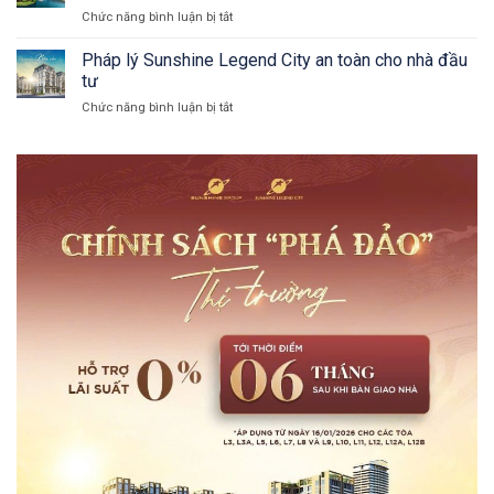
Cam
Đáng
Chức năng bình luận bị tắt
ở
Ranh
Đầu
Charmora
địa
Tư?
City
Pháp lý Sunshine Legend City an toàn cho nhà đầu
thế
mang
vàng
tư
tới
giúp
Chức năng bình luận bị tắt
ở
chính
gia
Pháp
sách
tăng
lý
vay
giá
Sunshine
ưu
trị
Legend
đãi
City
tốt
an
nhất
toàn
thị
cho
trường
nhà
2025
đầu
tư