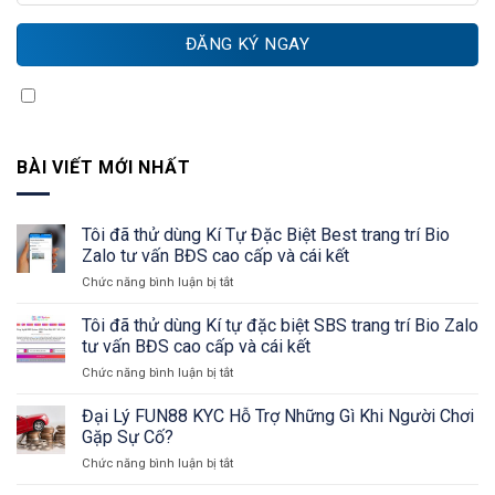
Quý khách vui lòng chọn Xác nhận thông tin
BÀI VIẾT MỚI NHẤT
Tôi đã thử dùng Kí Tự Đặc Biệt Best trang trí Bio
Zalo tư vấn BĐS cao cấp và cái kết
Chức năng bình luận bị tắt
ở
Tôi
đã
Tôi đã thử dùng Kí tự đặc biệt SBS trang trí Bio Zalo
thử
tư vấn BĐS cao cấp và cái kết
dùng
Chức năng bình luận bị tắt
ở
Kí
Tôi
Tự
đã
Đại Lý FUN88 KYC Hỗ Trợ Những Gì Khi Người Chơi
Đặc
thử
Biệt
Gặp Sự Cố?
dùng
Best
Chức năng bình luận bị tắt
ở
Kí
trang
Đại
tự
trí