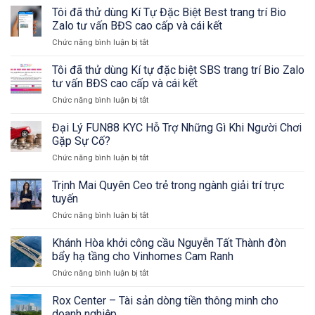
Tôi đã thử dùng Kí Tự Đặc Biệt Best trang trí Bio
Zalo tư vấn BĐS cao cấp và cái kết
Chức năng bình luận bị tắt
ở
Tôi
đã
Tôi đã thử dùng Kí tự đặc biệt SBS trang trí Bio Zalo
thử
tư vấn BĐS cao cấp và cái kết
dùng
Chức năng bình luận bị tắt
ở
Kí
Tôi
Tự
đã
Đại Lý FUN88 KYC Hỗ Trợ Những Gì Khi Người Chơi
Đặc
thử
Biệt
Gặp Sự Cố?
dùng
Best
Chức năng bình luận bị tắt
ở
Kí
trang
Đại
tự
trí
Lý
Trịnh Mai Quyên Ceo trẻ trong ngành giải trí trực
đặc
Bio
FUN88
biệt
tuyến
Zalo
KYC
SBS
tư
Chức năng bình luận bị tắt
ở
Hỗ
trang
vấn
Trịnh
Trợ
trí
BĐS
Mai
Khánh Hòa khởi công cầu Nguyễn Tất Thành đòn
Những
Bio
cao
Quyên
Gì
bẩy hạ tầng cho Vinhomes Cam Ranh
Zalo
cấp
Ceo
Khi
tư
và
Chức năng bình luận bị tắt
ở
trẻ
Người
vấn
cái
Khánh
trong
Chơi
BĐS
kết
Hòa
Rox Center – Tài sản dòng tiền thông minh cho
ngành
Gặp
cao
khởi
giải
doanh nghiệp
Sự