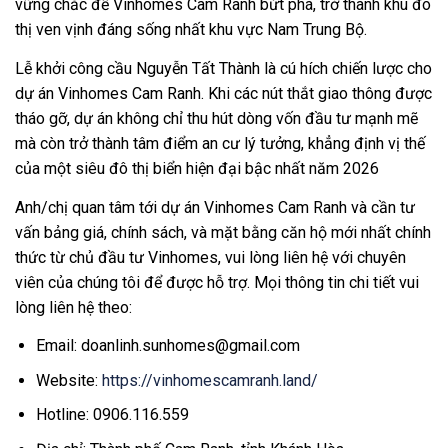
vững chắc để Vinhomes Cam Ranh bứt phá, trở thành khu đô
thị ven vịnh đáng sống nhất khu vực Nam Trung Bộ.
Lễ khởi công cầu Nguyễn Tất Thành là cú hích chiến lược cho
dự án Vinhomes Cam Ranh. Khi các nút thắt giao thông được
tháo gỡ, dự án không chỉ thu hút dòng vốn đầu tư mạnh mẽ
mà còn trở thành tâm điểm an cư lý tưởng, khẳng định vị thế
của một siêu đô thị biển hiện đại bậc nhất năm 2026
Anh/chị quan tâm tới dự án Vinhomes Cam Ranh và cần tư
vấn bảng giá, chính sách, và mặt bằng căn hộ mới nhất chính
thức từ chủ đầu tư Vinhomes, vui lòng liên hệ với chuyên
viên của chúng tôi để được hỗ trợ. Mọi thông tin chi tiết vui
lòng liên hệ theo:
Email:
doanlinh.sunhomes@gmail.com
Website:
https://vinhomescamranh.land/
Hotline: 0906.116.559