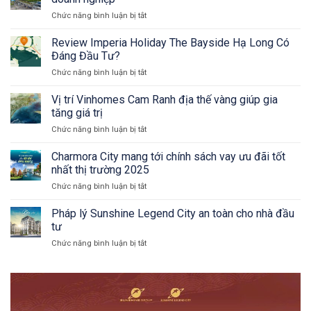
cấp
công
trí
Cố?
và
Chức năng bình luận bị tắt
ở
cầu
trực
cái
Rox
Nguyễn
tuyến
kết
Center
Review Imperia Holiday The Bayside Hạ Long Có
Tất
–
Thành
Đáng Đầu Tư?
Tài
đòn
Chức năng bình luận bị tắt
ở
sản
bẩy
Review
dòng
hạ
Imperia
Vị trí Vinhomes Cam Ranh địa thế vàng giúp gia
tiền
tầng
Holiday
thông
tăng giá trị
cho
The
minh
Vinhomes
Chức năng bình luận bị tắt
ở
Bayside
cho
Cam
Vị
Hạ
doanh
Ranh
trí
Charmora City mang tới chính sách vay ưu đãi tốt
Long
nghiệp
Vinhomes
Có
nhất thị trường 2025
Cam
Đáng
Chức năng bình luận bị tắt
ở
Ranh
Đầu
Charmora
địa
Tư?
City
Pháp lý Sunshine Legend City an toàn cho nhà đầu
thế
mang
vàng
tư
tới
giúp
Chức năng bình luận bị tắt
ở
chính
gia
Pháp
sách
tăng
lý
vay
giá
Sunshine
ưu
trị
Legend
đãi
City
tốt